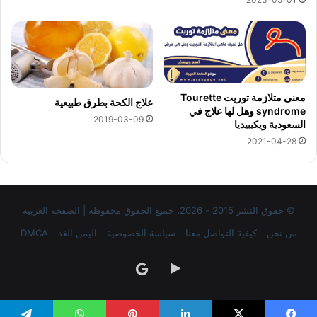
معنى متلازمة توريت Tourette
علاج الكحة بطرق طبيعية
syndrome وهل لها علاج في
2019-03-09
السعودية ويكيبيديا
2021-04-28
© حقوق النشر 2015 - 2026، جميع الحقوق محفوظة | الصفحة العربية
من نحن
كيفية التواصل معنا
سياسة الخصوصية
اليمن الغد
DMCA
‏Google
google
Play
news