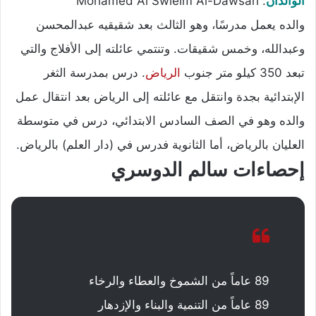
الوالدان
:
Mohamed Al Swielm Al-Dawsari
والده يعمل مدرسًا، وهو الثالث بعد شقيقيه عبدالمحسن
وعبدالله، وخمس شقيقات. وتنتمي عائلته إلى الأفلاج والتي
تبعد 350 كيلو متر جنوب
الرياض
. درس بمدرسة الثغر
الإبتدائية بجدة وانتقل مع عائلته إلى الرياض بعد انتقال عمل
والده وهو في الصف السادس الابتدائي، درس في متوسطة
العليان بالرياض، أما الثانوية فدرس في (دار العلم) بالرياض.
إحصاءات سالم الدوسري
89 عاماً من الشموخ والعطاء والرخاء
89 عاماً من التنمية والبناء والإزدهار