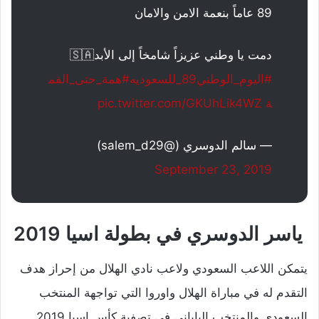
89 عاماً بنعمة الامن والامان
دمت يا وطني عزيزاً شامخاً إلى الأبد🇸🇦
#اليوم_الوطني89_للسعوديه
#همة_حتى_القم
ة
pic.twitter.com/GKUhLik4WZ
— سالم الدوسري (@salem_d29)
September 23, 2019
ياسر الدوسري في بطولة اسيا 2019
يتمكن اللاعب السعودي ولاعب نادي الهلال من إحراز هدف
التقدم له في مباراة الهلال واوروا التي تواجهة المنتخب
السعودي والمنتخب الياباني في تصفية كأس اسيا 2019