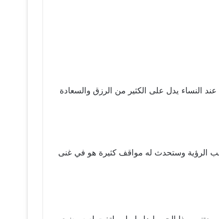
عند النساء يدل على الكثير من الرزق والسعادة
حب الرؤية وستحدث له مواقف كثيرة هو في غنى
عتني بهذا الحب ابدا ولو لم يلتفت له سيضيع