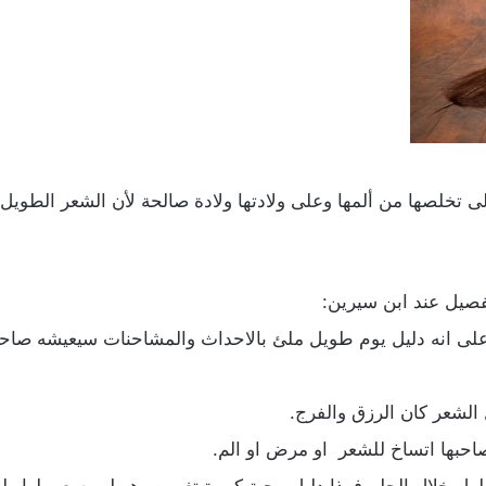
ى تخلصها من ألمها وعلى ولادتها ولادة صالحة لأن الشعر الطويل 
فصيل عند ابن سيرين:
على انه دليل يوم طويل ملئ بالاحداث والمشاحنات سيعيشه صا
الشعر كان الرزق والفرج.
احبها اتساخ للشعر او مرض او الم.
لال الحلم فهذا دليل محبة كبيرة تغمره وهو لم يسعى لها ولم ي