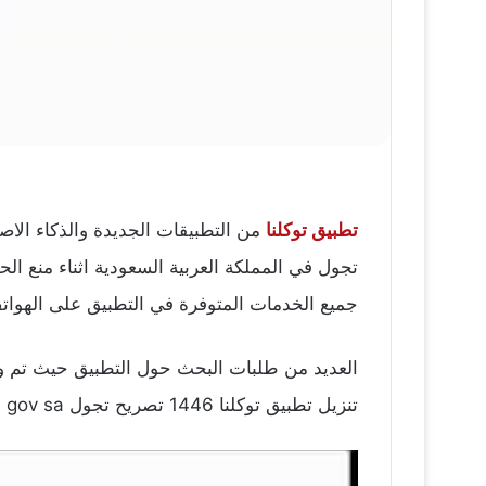
تطبيق توكلنا
من التطبيقات الجديدة والذكاء الاص
جميع الخدمات المتوفرة في التطبيق على الهواتف
العديد من طلبات البحث حول التطبيق حيث تم 
تنزيل تطبيق توكلنا 1446 تصريح تجول tawakkaina sdaia gov sa تصريح تنقل |للاندرويد للأيفون سدايا sdaia.