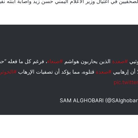
لصحفيين في اغتيال وزير الأعلام اليمني حسن زيد واصابة ابنته ن
ثيي
#صعدة
الذين يحاربون هواشم
#صنعاء
، فرغم كل ما فعله “حس
 أن إرهابيي
#صعدة
قتلوه، مما يؤكد أن تصفيات الإرهاب
#الخوثي
pic.twit