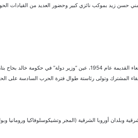
مني حسن زيد بموكب نائزي كبير وحضور العديد من القيادات الحوثية
للقاء المشترك وتولى رئاستة طوال فترة الحرب السادسة على الح
ية وبلدان أوروبا الشرقية (المجر وتشيكوسلوفاكيا ورومانيا وبولندا وبلغ