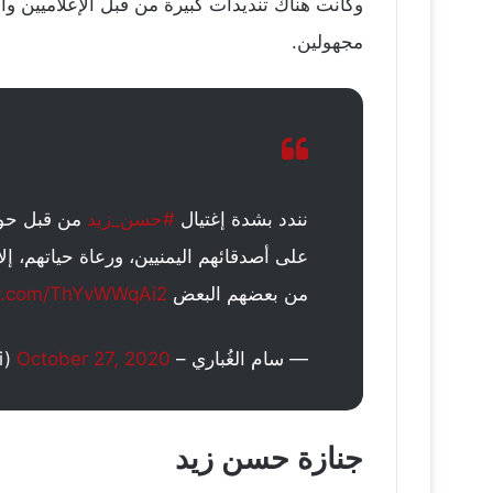
وكانت هناك تنديدات كبيرة من قبل الإعلاميين وا
مجهولين.
نندد بشدة إغتيال
#حسن_زيد
من قبل حو
على أصدقائهم اليمنيين، ورعاة حياتهم، إلا
من بعضهم البعض
ter.com/ThYvWWqAi2
— سام الغُباري – SAM ALGHOBARI (@SAlghobari)
October 27, 2020
جنازة حسن زيد