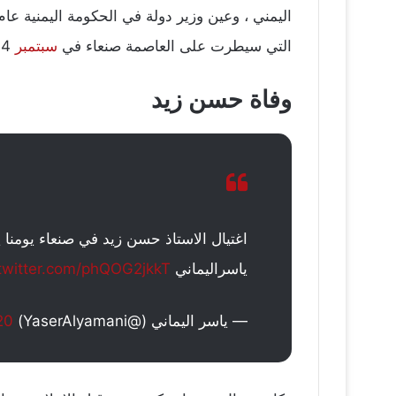
اليمني ، وعين وزير دولة في الحكومة اليمنية عام 2014، وظل في منصبه حتى استقالة الحكومة 
التي سيطرت على العاصمة صنعاء في
سبتمبر
2014.
وفاة حسن زيد
اغتيال الاستاذ حسن زيد في صنعاء يومنا يوم
ياسراليماني
.twitter.com/phQOG2jkkT
— ياسر اليماني (@YaserAlyamani)
20