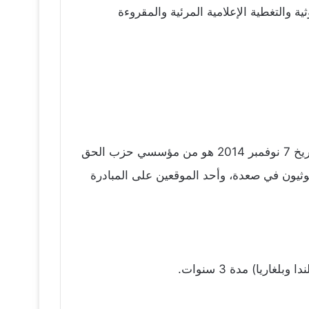
 والتغطية الإعلامية المرئية والمقروءة
حسن محمد زيد سياسي يمني، ولد في مدينة صنعاء القديمة عام 1954، عين “وزير دولة” في حكومة خالد بحاح بتاريخ 7 نوفمبر 2014 هو من مؤسسي حزب الحق
وثيون في صعدة، وأحد الموقعين على المبادرة
اريا) مدة 3 سنوات.