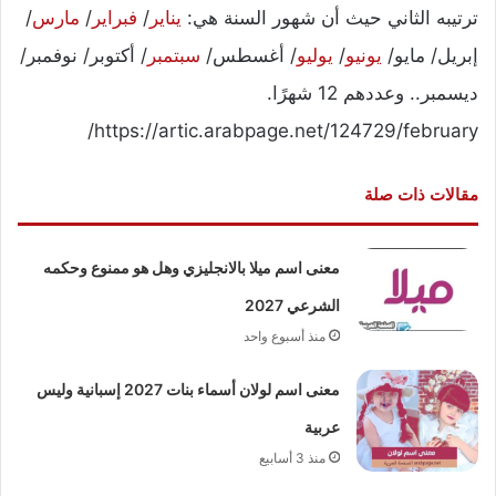
ترتيبه الثاني حيث أن شهور السنة هي:
يناير
/
فبراير
/
مارس
/
إبريل/ مايو/
يونيو
/
يوليو
/ أغسطس/
سبتمبر
/ أكتوبر/ نوفمبر/
ديسمبر.. وعددهم 12 شهرًا.
https://artic.arabpage.net/124729/february/
مقالات ذات صلة
معنى اسم ميلا بالانجليزي وهل هو ممنوع وحكمه
الشرعي 2027
منذ أسبوع واحد
معنى اسم لولان أسماء بنات 2027 إسبانية وليس
عربية
منذ 3 أسابيع