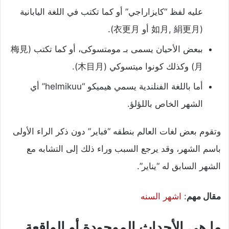
عليه لفظ “كايزاراجي” أو كما تكتب في اللغة اليابانية
(如月, 絹更月 أو 衣更月).
ببعض الأحيان يسمى بـ مومتسوكى، أو كما تكتب (梅見
月) وكذلك كونوا ميتسوكي (木目月).
أما باللغة الفنلندية يسمي هيميكو “helmikuu” أي
الشهر الخاص باللؤلؤ.
وتقوم بعض لغات العالم بنطقه “فباير” دون ذكر الراء الأولى
باسم الشهر، وقد يرجع السبب وراء ذلك إلى التشابه مع
الشهر السابق له “يناير”.
مقال مهم
:
اشهر السنه
ما هي الأحداث الموجودة أو الواقعة