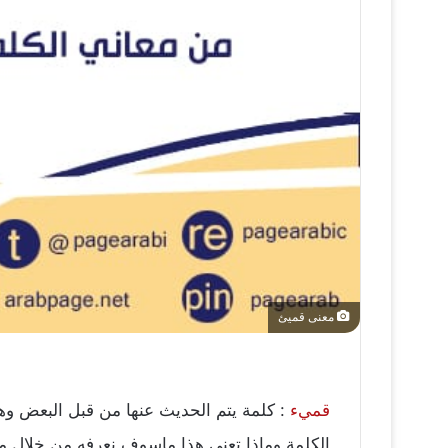
معنى قميئ
قميء
: كلمة يتم الحديث عنها من قبل البعض وه
الكلمة وماذا تعني هذا ماسوف نعرفه من خلال م