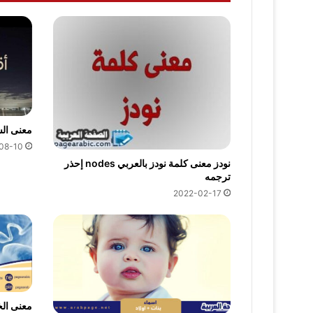
معنى الس
08-10
نودز معنى كلمة نودز بالعربي nodes إحذر
ترجمه
2022-02-17
معنى ال