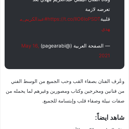
تعرضه لازمة
قلبية
https://t.co/IlO6loPSDT
#عبدالكريم_م
هدي
— الصفحة العربية (@pagearabi)
May 16,
2021
وعُرف الفنان بصفاء القب وحب الجميع من الوسط الفني
من فنانين ومخرجين وكتاب ومصورين وغيرهم لما يحمله من
صفات نبيلة وصفاء قلب وإبتسامة للجميع.
شاهد ايضاً: