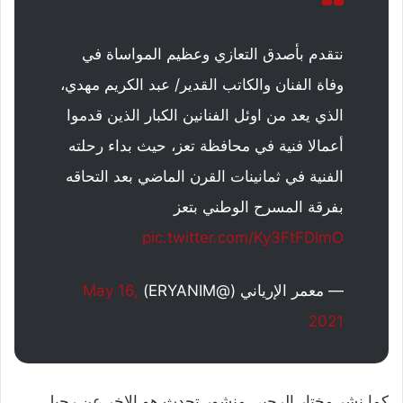
نتقدم بأصدق التعازي وعظيم المواساة في
وفاة الفنان والكاتب القدير/ عبد الكريم مهدي،
الذي يعد من اوئل الفنانين الكبار الذين قدموا
أعمالا فنية في محافظة تعز، حيث بداء رحلته
الفنية في ثمانينات القرن الماضي بعد التحاقه
بفرقة المسرح الوطني بتعز
pic.twitter.com/Ky3FtFDlmO
— معمر الإرياني (@ERYANIM)
May 16,
2021
كما نشر مختار الرحبي منشور تحدث هو الاخر عن رحيل