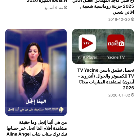
أخ قلبي ماجد المهندس افضل اغاني
الاعلانات المثيرة 2026
2025 حزينة رومانسية شعبية ,
منذ 4 أسابيع
اغاني شعبي
2016-10-30
تحميل تطبيق ياسين TV Yacine
TV للكمبيوتر والجوال (أندرويد –
آيفون) لمشاهدة المباريات مجانًا
2026
2026-01-02
من هي ألينا إنجل وما حقيقة
مشاهدة أفلام الينا انجل عبر حسابها
تيك توك سناب شات Alina Angel