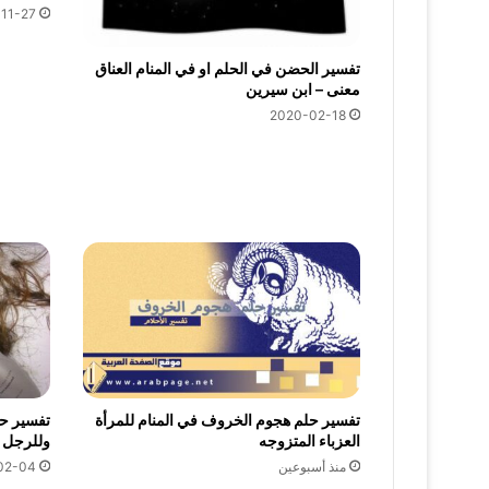
11-27
تفسير الحضن في الحلم او في المنام العناق
معنى – ابن سيرين
2020-02-18
تفسير حلم هجوم الخروف في المنام للمرأة
تفسير حل
العزباء المتزوجه
وللرجل
منذ أسبوعين
02-04