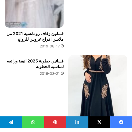
فساتين زفاف رومانسية 2021 من
ملابس افراح عروس للزواج
2019-08-17
فساتين خطوبة 2025 انيقة ورائعه
لمناسبة الخطوبة
2019-08-21
يسبوك
‫X
لينكدإن
بينتيريست
واتساب
تيلقرام