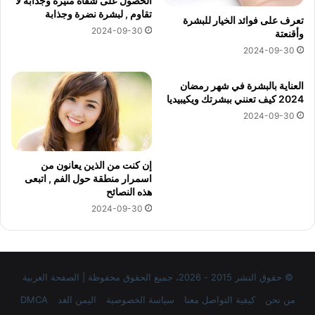
الحصول على شفاه مثيرة وجذابة لا
تقاوم , لبشرة نضرة وجذابة
تعرف على فوائد الخيار للبشرة
2024-09-30
وأقنعتة
2024-09-30
العناية بالبشرة في شهر رمضان
2024 كيف تعنني ببشرتك ويكيبيديا
2024-09-30
إن كنت من الذين يعانون من
اسمرار منطقة حول الفم , اتبعى
هذه النصائح
2024-09-30
© حقوق النشر 2015 - 2026، جميع الحقوق محفوظة | الصفحة العربية
من نحن
كيفية التواصل معنا
سياسة الخصوصية
اليمن الغد
DMCA