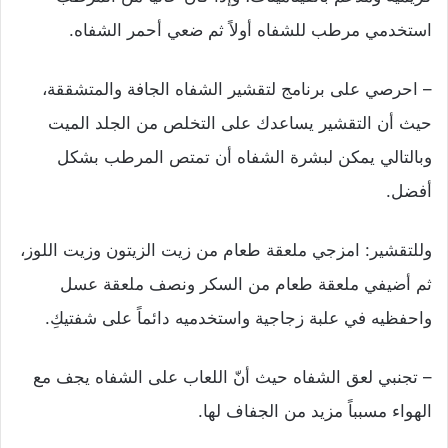
استخدمي مرطب للشفاه أولاً ثم ضعي أحمر الشفاه.
– احرصي على برنامج لتقشير الشفاه الجافة والمتشققة،
حيث أن التقشير يساعدك على التخلص من الجلد الميت
وبالتالي يمكن لبشرة الشفاه أن تمتص المرطب بشكل
أفضل.
وللتقشير: امزجي ملعقة طعام من زيت الزيتون وزيت اللوز،
ثم أضيفي ملعقة طعام من السكر ونصف ملعقة عسل
واحفظيه في علبة زجاجية واستخدميه دائماً على شفتيكِ.
– تجنبي لعق الشفاه حيث أنّ اللعاب على الشفاه يجف مع
الهواء مسبباً مزيد من الجفاف لها.