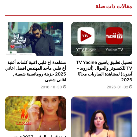
مقالات ذات صلة
مشاهدة اخ قلبي اغنية كلمات أغنية
تحميل تطبيق ياسين TV Yacine
أخ قلبي ماجد المهندس افضل اغاني
TV للكمبيوتر والجوال (أندرويد –
2025 حزينة رومانسية شعبية ,
آيفون) لمشاهدة المباريات مجانًا
اغاني شعبي
2026
2016-10-30
2026-01-02
تردد قنوات الرقص 2027 تردد