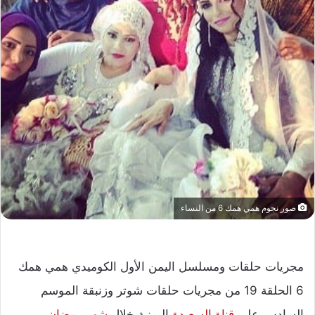
صور نجوم همي همك 6 من النساء
مجريات حلقات ومسلسل اليمن الأول الكوميدي همي همك
6 الحلقة 19 من مجريات حلقات شوتر وزنبقة الموسم
السادس على
قناة السعيدة
اليمنية خلال
شهر رمضان