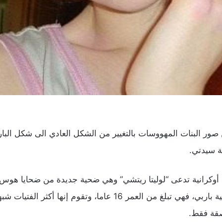
ر البنات المهووسات بالتغيير من الشكل العادي الى شكل البار
أوكرانية تدعى “لوليتا ريتشي” وهي ضحية جديدة من ضحايا هوس تق
تعتبر “لوليتا” هي أصغر الفتيات “المهاويس” بالدمية باربي، فهي تبلغ
صقة فقط.