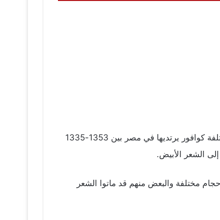
واصلت بوس أن الدراسات على مقبرة تل العمارنة في وكشفت أن 28 من أصل 100 الجماجم حفرها مؤخرا ومختلفة كوافور يرتديها في مصر بين 1353-1335
إلى الشعر الأبيض.
جام مختلفة والبعض منهم قد ماتوا الشعر