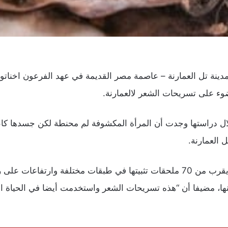
ينة تل العمارنة – عاصمة مصر القديمة في عهد الفرعون اخناتون ا
ل دراستها وجدت أن المرأة المكشوفة لم محنطة لكن جسدها كانت 
العمارنة.
“وقد غطت رأسها مع تسريحة معقدة جدا مع ما يقرب من 70 ملحقات تثبيتها في طبق
ا، مضيفا أن “هذه تسريحات الشعر واستخدمت أيضا في الحياة الي