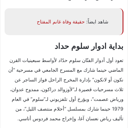
شاهد ايضاً:
حقيقة وفاة غانم المفتاح
بداية ادوار سلوم حداد
تعود أول أدوار الفنّان سلوم حدّاد لأواسط سبعينيات القرن
الماضي حينما شارك مع المسرح الجامعي في مسرحية “أن
نكون أو لانكون” بإدارة المخرج الراحل فواز الساجر عن
ثلاث مسرحيات قصيرة لـ”لأوزوالد دراكون، ممدوح عدوان،
ورياض عصمت”، ويؤرخ أول تلفزيوني لـ”سلوم” في العام
1979 حينما شارك بمسلسل “أحلام منتصف الليل”، من
تأليف رياض نعسان آغا، وإخراج محمد فردوس أتاسي.