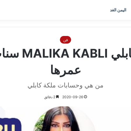
اليمن الغد
فن
انستقرام مل
عمرها
من هي وحسابات ملكة كابلي
2020-09-26
2 دقائق