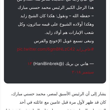
هذا الرجل الكبير الرئيس محمد حسني مبارك
– حفظه الله – ونقول: هكذا كان الشيخ زايد
وهكذا أولاده الشيوخ على قيمه سائرون، وكل
شعب الإمارات هم أولاد زايد.
ونبغى نسمع عويل الإخونج والفرس
#عام_زايد
pic.twitter.com/6gmBNLzC42
— هاني بن بريك (@HaniBinbrek)
١٣
سبتمبر ٢٠١٨
​يشار إلى أن الرئيس الأسبق لمصر، محمد حسني مبارك،
كان قد ظهر لأول مرة قبل عامين مع عائلته في أحد