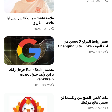
2024-08-10
علامة meta – مات كاتس ليس لها
علاقة بالبطريق
2024-10-12
تغيير روابط الموقع لا يحسن من
اداء الموقع Changing Site Links
2024-10-12
تحديث RankBrain جوجل رانك
براين وأهم حلول تحديث
RankBrain
2016-06-25
مات كاتس: النسخ من ويكيبيديا لن
يحسن نتائج موقعك
2024-10-12