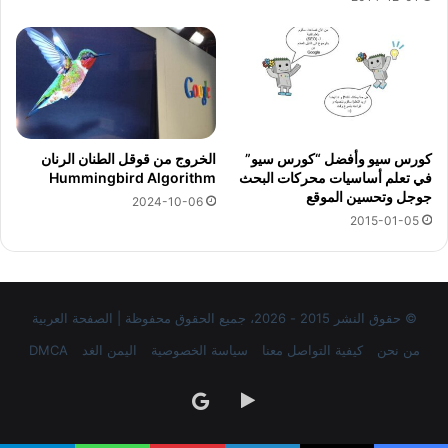
كورس سيو وأفضل “كورس سيو”
الخروج من قوقل الطنان الرنان
في تعلم أساسيات محركات البحث
Hummingbird Algorithm
جوجل وتحسين الموقع
2024-10-06
2015-01-05
© حقوق النشر 2015 - 2026، جميع الحقوق محفوظة | الصفحة العربية
من نحن
كيفية التواصل معنا
سياسة الخصوصية
اليمن الغد
DMCA
‏Google
google
Play
news