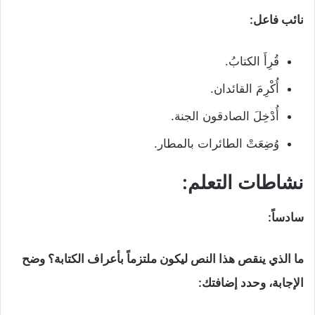
نائب فاعل:
قُرِأَ الكتابُ.
أُكْرِمَ القائدان.
أُدْخِلَ الصادقون الجنة.
وُضِعَتْ الطائرات بالمطار.
نشاطات التعلم:
سادساً:
ما الذي ينقص هذا النص ليكون ملتزماً بأعراف الكتابة؟ وضح
الإجابة، وحدد إضافتك: