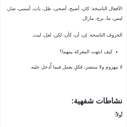
الأفعال الناسخة: كان، أصبح، أضحى، ظل، بات، أمسى، صار،
ليس، ما، برح، مازال.
الحروف الناسخة: إن، أن، كأن، لكن، لعل، ليت.
كيف انتهت المعركة بينهما؟
لا مهزوم ولا منتصر، فكلٍ يعمل فيما أُدخل عليه.
نشاطات شفهية:
أولاً: