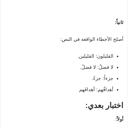
ثانياً:
أصلح الأخطاء الواقعة في النص:
القليلون: القليلين.
لا فضلٌ: لا فضلً.
جزءاً: جزءً.
أهدافُهم: أهدافَهم
اختبار بعدي:
أولاً: