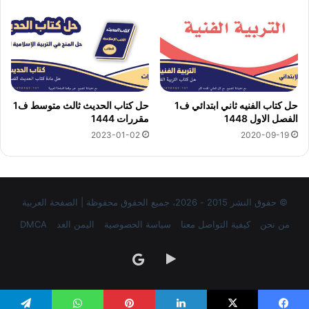
حل كتاب الفنيه ثاني ابتدائي ف1
حل كتاب الحديث ثالث متوسط ف1
الفصل الاول 1448
مقررات 1444
2023-01-02
2020-09-19
© حقوق النشر 2015 - 2026، جميع الحقوق محفوظة | الصفحة العربية
من نحن
كيفية التواصل معنا
سياسة الخصوصية
اليمن الغد
DMCA
‏Google
google
Play
news