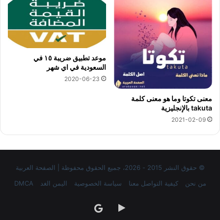
موعد تطبيق ضريبة ١٥ في
السعودية في اي شهر
2020-06-23
معنى تكوتا وما هو معنى كلمة
takuta بالإنجليزية
2021-02-09
© حقوق النشر 2015 - 2026، جميع الحقوق محفوظة | الصفحة العربية
من نحن
كيفية التواصل معنا
سياسة الخصوصية
اليمن الغد
DMCA
‏Google
google