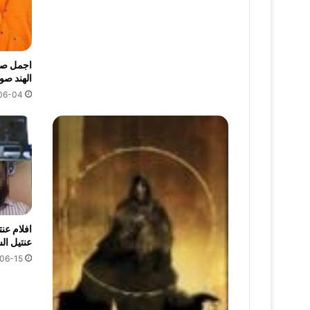
الهند صو
06-04
عنتيل الس
06-15