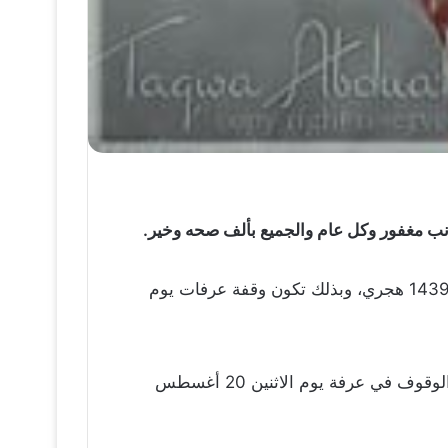
2018 القادم سيكون غرة شهر ذو الحجة للعام 1439 هجري، وبذلك تكون وقفة عرفات يوم
وفي حال ثبتت رؤية هلال شهر ذي الحجة مساء السبت، فإن شهر ذي الحجة سيبدأ يوم الأحد 12 أغسطس ويكون الوقوف في عرفة يوم الاثنين 20 أغسطس