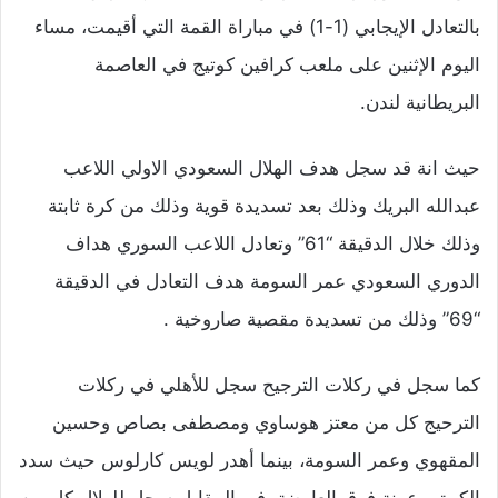
بالتعادل الإيجابي (1-1) في مباراة القمة التي أقيمت، مساء
اليوم الإثنين على ملعب كرافين كوتيج في العاصمة
البريطانية لندن.
حيث انة قد سجل هدف الهلال السعودي الاولي اللاعب
عبدالله البريك وذلك بعد تسديدة قوية وذلك من كرة ثابتة
وذلك خلال الدقيقة “61” وتعادل اللاعب السوري هداف
الدوري السعودي عمر السومة هدف التعادل في الدقيقة
“69” وذلك من تسديدة مقصية صاروخية .
كما سجل في ركلات الترجيح سجل للأهلي في ركلات
الترحيج كل من معتز هوساوي ومصطفى بصاص وحسين
المقهوي وعمر السومة، بينما أهدر لويس كارلوس حيث سدد
الكرة برعونة فوق العارضة، في المقابل سجل للهلال كل من