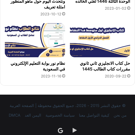
الوحدة الثالثة 1446 لغتي الخالده
ونتحدث اليوم حول ماهو المنظور
امثلة تعريف
2023-01-02
2023-10-12
حل كتاب الانجليزي ثاني ثانوي
نظام نور بوابة التعليم الإلكتروني
مقررات كتاب الطالب 1445
في السعودية
2023-11-16
2020-09-22
© حقوق النشر 2015 - 2026، جميع الحقوق محفوظة | الصفحة العربية
من نحن
كيفية التواصل معنا
سياسة الخصوصية
اليمن الغد
DMCA
‏Google
google