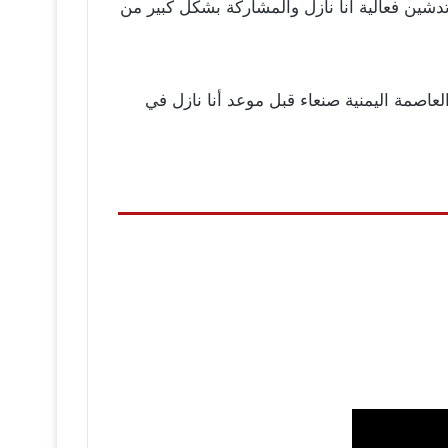
منية صنعاء قبل موعد فعالية ذكرى تأسيس المؤتمر الشعبي العام 35 , والذي تم تدشين فعالية أنا نازل والمشاركة بشكل كبير من
عاصمة اليمنية صنعاء قبل موعد أنا نازل في