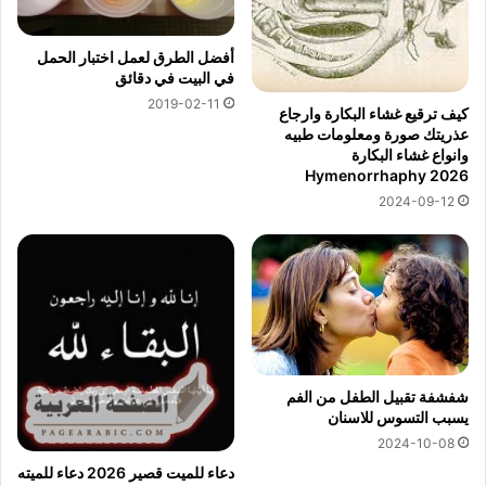
أفضل الطرق لعمل اختبار الحمل
في البيت في دقائق
2019-02-11
كيف ترقيع غشاء البكارة وارجاع
عذريتك صورة ومعلومات طبيه
وانواع غشاء البكارة
Hymenorrhaphy 2026
2024-09-12
شفشفة تقبيل الطفل من الفم
يسبب التسوس للاسنان
2024-10-08
دعاء للميت قصير 2026 دعاء للميته