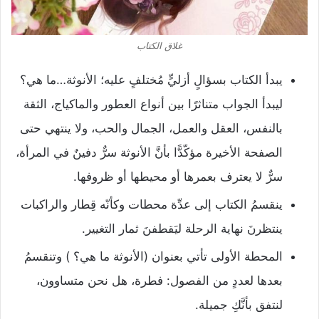
غلاق الكتاب
يبدأ الكتاب بسؤالٍ أزليٍّ مُختلفٍ عليه؛ الأنوثة…ما هي؟
ليبدأ الجواب متناثرًا بين أنواع العطور والماكياج، الثقة
بالنفس، العقل والعمل، الجمال والحب، ولا ينتهي حتى
الصفحة الأخيرة مؤكّدًّا بأنَّ الأنوثة سرٌّ دفينٌ في المرأة،
سرٌّ لا يعترف بعمرها أو محيطها أو ظروفها.
ينقسمُ الكتاب إلى عدِّة محطات وكأنّه قِطار والراكبات
ينتظرنَ نهاية الرحلة ليَقطفنَ ثمار التغيير.
المحطة الأولى تأتي بعنوان (الأنوثة ما هي؟ ) وتنقسمُ
بعدها لعددٍ من الفصول: فطرة، هل نحن متساوون،
لنتفق بأنَّكِ جميلة.