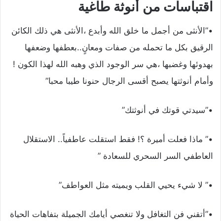
اقتباسات من أنوثة طاغية
•”الأنثى من أجمل ما خلق الله وأبدع ،الأنثى هي ذلك الكائن
الرقيق بكل ما تحمله من صفات ومعانٍ..بعطفها وضعفها
بهدوئها وغضبها ،هي سر الوجود الذي وهبه الله لهذا الكون !
وأمام أنوثتها يصبح أقسى الرجال حنونا طيبا محبا”
•”سيدتي قوتك في أنوثتك”
•” ماذا فعلت أميرة ؟! فقط استقلت عاطفياً.. الاستقلال
العاطفي السر السحري للسعادة ”
•” لا شيء يحيي القلب ويميته مثل العواطف”
•”أتقني فن التغافل ولا تنغصي أيامك الجميلة بتفاهات الحياة