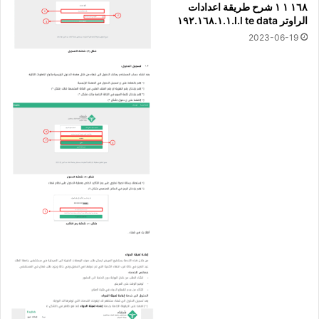
١٦٨ ١ ١ شرح طريقة اعدادات
الراوتر l.l te data.١٩٢.١٦٨.١.١
2023-06-19