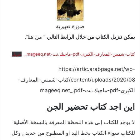
صورة تعبيرية
يمكن تنزيل الكتاب من خلال الرابط التالي
” من هنا”.
كتاب-شمس-المعارف-الكبرى-pdf-ماجيك.نت-mageeq.net_
تنزيل
https://artic.arabpage.net/wp-
content/uploads/2020/08/كتاب-شمس-المعارف-
الكبرى-pdf-ماجيك.نت-mageeq.net_.pdf
اين اجد كتاب تحضير الجن
لا يوجد للكتاب إلى هذه اللحظة المعرفة بالنسخة الأصلية
للكتاب سواء الكتاب بخط اليد او المطبوح من جديد , وكل