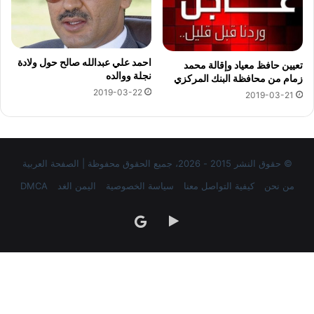
احمد علي عبدالله صالح حول ولادة
تعيين حافظ معياد وإقالة محمد
نجلة ووالده
زمام من محافظة البنك المركزي
2019-03-22
2019-03-21
© حقوق النشر 2015 - 2026، جميع الحقوق محفوظة | الصفحة العربية
من نحن
كيفية التواصل معنا
سياسة الخصوصية
اليمن الغد
DMCA
‏Google
google
Play
news