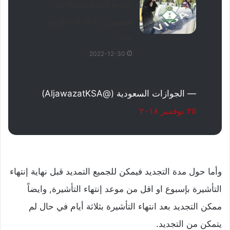
شروط تأشيرة زيارة الأخت
للمقيمين , وكذلك أخت الزوجه
٢٠٢٣
2022-12-30
— الجوازات السعودية (@AljawazatKSA)
٢٥ نوفمبر ٢٠١٨
وأما حول مدة التجديد فيمكن للجميع التمديد قبل نهاية إنتهاء
التأشيرة بإسبوع او اقل من موعد إنتهاء التأشيرة, وايضاً
ممكن التجديد بعد انتهاء التأشيرة بثلاثة أيام في حال لم
يتمكن من التجديد.