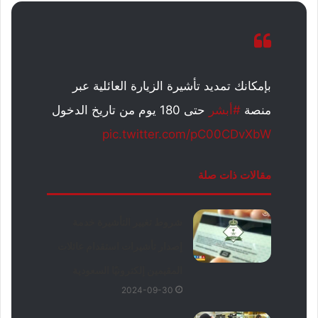
بإمكانك تمديد تأشيرة الزيارة العائلية عبر
منصة
#أبشر
حتى 180 يوم من تاريخ الدخول
pic.twitter.com/pC00CDvXbW
مقالات ذات صلة
شروط تغيير التأشيرة خدمة
إصدار تأشيرات استقدام عائلات
المقيمين إلكترونيًا السعودية
2024-09-30