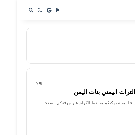
google news
بحث عن
الوضع المظلم
0
ياء اليمنية يمكنكم متابعينا الكرام عبر موقعكم الصفحة