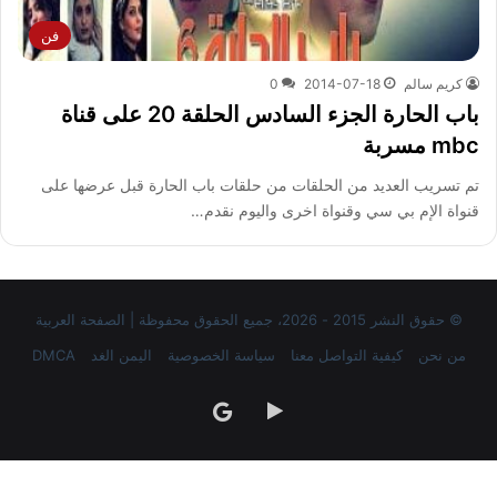
فن
كريم سالم
2014-07-18
0
باب الحارة الجزء السادس الحلقة 20 على قناة
mbc مسربة
تم تسريب العديد من الحلقات من حلقات باب الحارة قبل عرضها على
قنواة الإم بي سي وقنواة اخرى واليوم نقدم…
© حقوق النشر 2015 - 2026، جميع الحقوق محفوظة | الصفحة العربية
من نحن
كيفية التواصل معنا
سياسة الخصوصية
اليمن الغد
DMCA
‏Google
google
Play
news