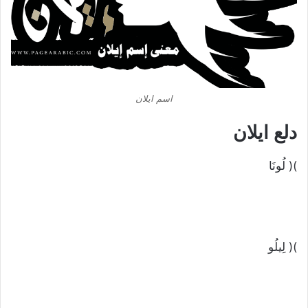
اسم ايلان
دلع ايلان
)( لُونَا
)( لِيلُو