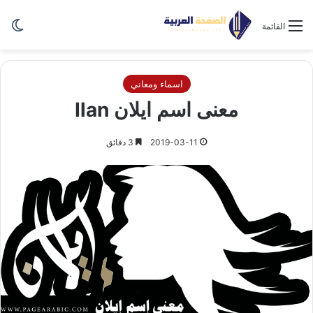
الو
القائمة
اسماء ومعاني
معنى اسم ايلان Ilan
2019-03-11
3 دقائق