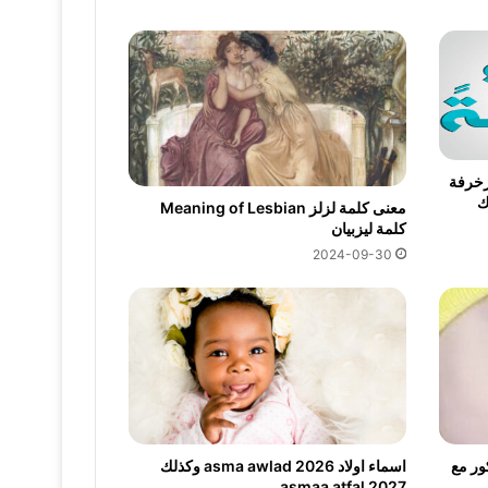
20 كيوت مزخرفة
وك
معنى كلمة لزلز Meaning of Lesbian
كلمة ليزبيان
2024-09-30
ور مع
اسماء اولاد 2026 asma awlad وكذلك
asmaa atfal 2027