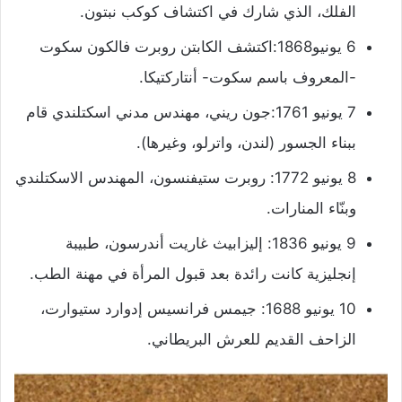
الفلك، الذي شارك في اكتشاف كوكب نبتون.
6 يونيو1868:اكتشف الكابتن روبرت فالكون سكوت
-المعروف باسم سكوت- أنتاركتيكا.
7 يونيو 1761:جون ريني، مهندس مدني اسكتلندي قام
ببناء الجسور (لندن، واترلو، وغيرها).
8 يونيو 1772: روبرت ستيفنسون، المهندس الاسكتلندي
وبنّاء المنارات.
9 يونيو 1836: إليزابيث غاريت أندرسون، طبيبة
إنجليزية كانت رائدة بعد قبول المرأة في مهنة الطب.
10 يونيو 1688: جيمس فرانسيس إدوارد ستيوارت،
الزاحف القديم للعرش البريطاني.