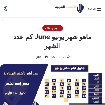
الو
القائمة
علوم وثفافة
ماهو شهر يونيو June كم عدد
الشهر
2020-11-27
7 دقائق