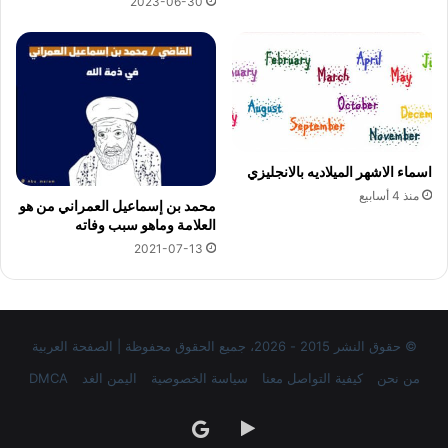
2023-06-30
اسماء الاشهر الميلاديه بالانجليزي
منذ 4 أسابيع
محمد بن إسماعيل العمراني من هو
العلامة وماهو سبب وفاته
2021-07-13
© حقوق النشر 2015 - 2026، جميع الحقوق محفوظة | الصفحة العربية
من نحن
كيفية التواصل معنا
سياسة الخصوصية
اليمن الغد
DMCA
‏Google
google