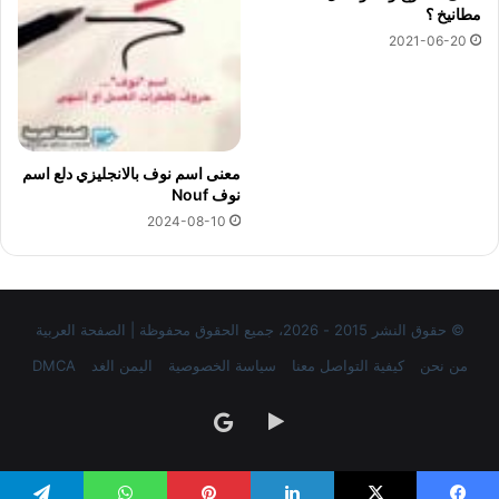
مطانيخ ؟
2021-06-20
معنى اسم نوف بالانجليزي دلع اسم
نوف Nouf
2024-08-10
© حقوق النشر 2015 - 2026، جميع الحقوق محفوظة | الصفحة العربية
من نحن
كيفية التواصل معنا
سياسة الخصوصية
اليمن الغد
DMCA
‏Google
google
Play
news