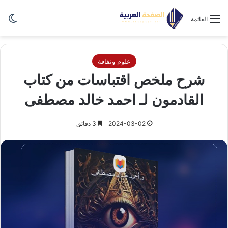
الو
القائمة
علوم وثفافة
شرح ملخص اقتباسات من كتاب
القادمون لـ احمد خالد مصطفى
2024-03-02
3 دقائق