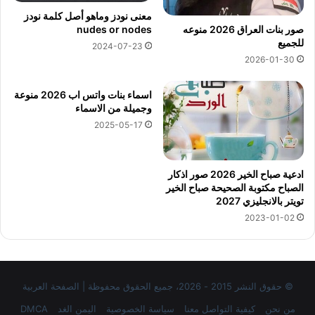
معنى نودز وماهو أصل كلمة نودز
nudes or nodes
صور بنات العراق 2026 منوعه
للجميع
2024-07-23
2026-01-30
اسماء بنات واتس اب 2026 منوعة
وجميلة من الاسماء
2025-05-17
ادعية صباح الخير 2026 صور اذكار
الصباح مكتوبة الصحيحة صباح الخير
تويتر بالانجليزي 2027
2023-01-02
© حقوق النشر 2015 - 2026، جميع الحقوق محفوظة | الصفحة العربية
من نحن
كيفية التواصل معنا
سياسة الخصوصية
اليمن الغد
DMCA