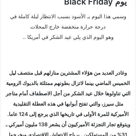
يوم Black Friday
وسمي هذا اليوم بـ الأسود بسبب الانتظار ليلة كاملة في
درجة حرارة منخفضة خارج المحلات
وهو اليوم الذي يلي عيد الشكر في أمريكا ..
وغادر العديد من هؤلاء المشترين منازلهم قبل منتصف ليل
الخميس الماضي بينما لاتزال بطونهم ممتلئة بالديوك الرومية
التي تناولوها خلال عيد الشكر من أجل الاصطفاف أمام متاجر
مثل سيرز، والتي تفتح أبوابها في هذه العطلة التقليدية
الأميركية للمرة الأولى في تاريخها الذي يرجع إلى 124 عاما.
ويتوقع تجار التجزئة الأميركيون أن يشعر 138 مليون أميركي ـ
31% من المستهلكين ـ برياح الانتعاش الاقتصادي ويخرجوا