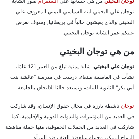
توجان البخيتي
من هي حسابها على
انستقرام
صور الشابة
توجان علي البخيتي ابنة السياسي اليمني المعروف علي
البخيتي والذي يعيشون حالياً في بريطانيا, وسوف نعرض
عليكم عمر الشابة توجان البخيتي.
من هي توجان البخيتي
توجان علي البخيتي
، شابة يمنية تبلغ من العمر 121 عامًا،
نشأت في العاصمة صنعاء. درست في مدرسة “عائشة بنت
أبي بكر” الثانوية للبنات، وتستعد حاليًا للالتحاق بالجامعة.
توجان
ناشطة بارزة في مجال حقوق الإنسان، وقد شاركت
في العديد من المؤتمرات والندوات الدولية والإقليمية. كما
شاركت في العديد من الحملات الحقوقية، منها حملة مناهضة
الزواج المبكر، وحملة مناهضة العنف ضد المرأة.