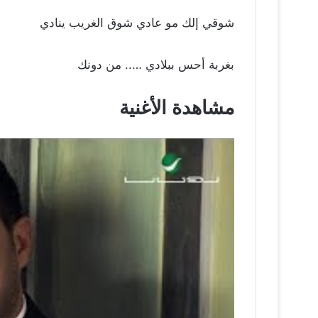
شوقي إلك مو عادي شوق الغريب ينادي
بغربة أحس ببلادي ….. من دونك
مشاهدة الأغنية