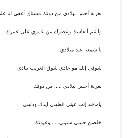
بغربة أحس ببلادي من دونك مشتاق أغفى انا ع
وأشم أنفاسك وعطرك من عمري على عمرك
يا شمعة عيد ميلادي
شوقي إلك مو عادي شوق الغريب ينادي
بغربة أحس ببلادي ….. من دونك
ياماخذ إنت عيني انطيني ايدك ودليني
خلصن حبيبي سنيني …. وعيونك