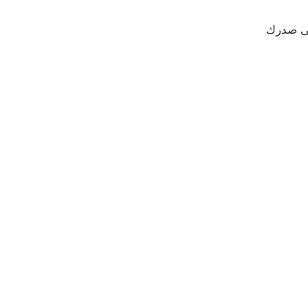
لى صدرك