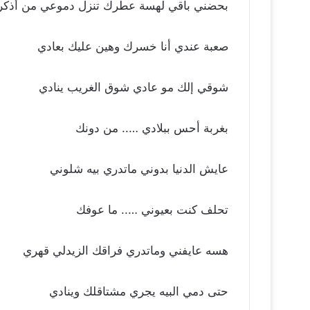
بحضني باقي لهسة عطرك تنزل دموعي من أذك
صعبة عندي أنا خسرك وهين عليك بعادي
شوقي إلك مو عادي شوق الغريب ينادي
بغربة أحس ببلادي ….. من دونك
عايش الدنيا بدوني ماتدري بيه شلوني
تحلف كنت بعيوني ….. ما عوفك
هسه عايفني وماتدري فراقك الزيدلي قهري
حتى دمي البيه يجري مشتاقلك وينادي