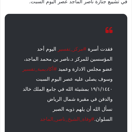
في تشييع جنازة ناصر الماجد عصر اليوم السبت.
فقدت أسرة
#مركز_تفسير
اليوم أحد
المؤسسين للمركز د.ناصر بن محمد الماجد،
عضو مجلس الادارة وعميد
#أكاديمية_تفسير
وسوف يصلى عليه عصر اليوم السبت
١٩/١/١٤٤٠ بمشيئة الله في جامع الملك خالد
والدفن في مقبرة شمال الرياض
نسأل الله أن يلهم ذويه الصبر
السلوان.
#وفاة_الشيخ_ناصر_الماجد