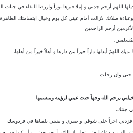
ها اللهم أرحم جدتي و إملا قبرها نوراً وارزقنا اللقاء في جنات الن
عباءة صلاتك لازالت أمام عيني كل يوم وخيال ابتسامتك الطاهر
أكرمين أرحم الراحمين
مُسلمين.
 اللهمّ أبدلها داراً خيراً من دارها و أهلاً خيراً من أهلها،
ي حتى وان رحلت
ته ومبسمها
ي جنتك.
ه فزدني اجراً على شوقي و صبري و يقيني بلقياها في فردوسك
تنساك من دعائها حتى تجاورك اللهّم أرحم جدتي و أسكنها فسيح جن