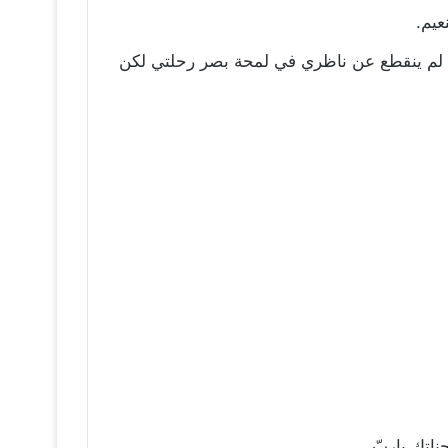
عيم.
ة لم ينقطع عن ناظري في لمحة بصر رحلتي لكن
اتك ياربّ.