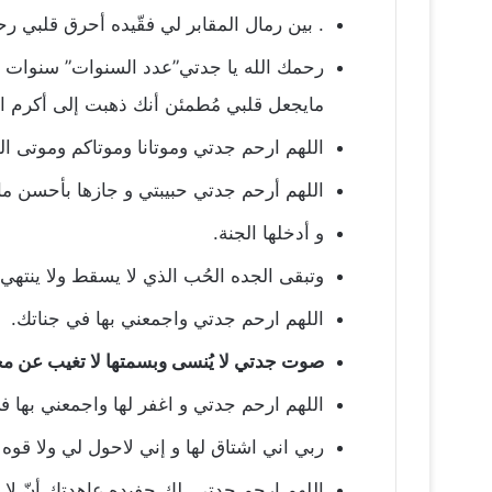
. بين رمال المقابر لي فقّيده أحرق قلبي رحيل
رحمك الله يا جدتي”عدد السنوات” سنوات و
مايجعل قلبي مُطمئن أنك ذهبت إلى أكرم ال
اللهم ارحم جدتي وموتانا وموتاكم وموتى ال
اللهم أرحم جدتي حبيبتي و جازها بأحسن ما لديك
و أدخلها الجنة.
وتبقى الجده الحُب الذي لا يسقط ولا ينته
اللهم ارحم جدتي واجمعني بها في جناتك.
صوت جدتي لا يُنسى وبسمتها لا تغيب عن مخيلتي ٫رحم الله وجهاً حنت عيني لرؤي
اللهم ارحم جدتي و اغفر لها واجمعني بها ف
ربي اني اشتاق لها و إني لاحول لي ولا قو
اللهم إرحم جدتي. لك حفيده عاهدتك أنّ لا 