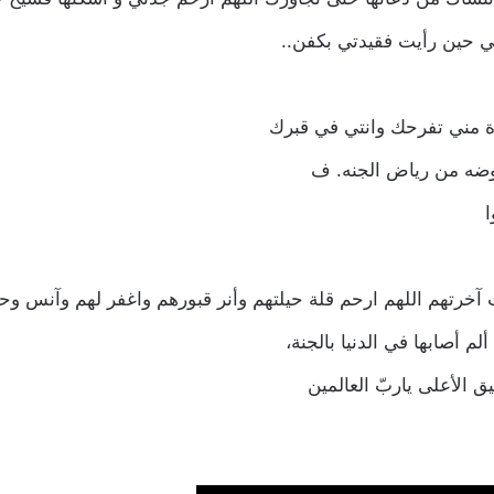
بي حين رأيت فقيدتي بكفن..
 مني تفرحك وانتي في قبرك
روضه من رياض الجنه. ف
ا
خرتهم اللهم ارحم قلة حيلتهم وأنر قبورهم واغفر لهم وآنس وح
 أصابها في الدنيا بالجنة،
ق الأعلى ياربّ العالمين