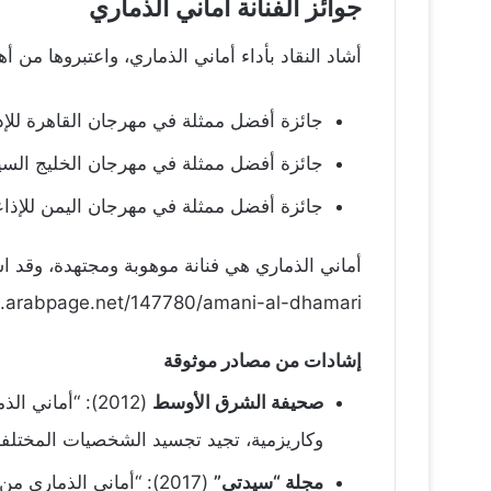
جوائز الفنانة اماني الذماري
أشاد النقاد بأداء أماني الذماري، واعتبروها من 
جائزة أفضل ممثلة في مهرجان القاهرة للإذاعة 
جائزة أفضل ممثلة في مهرجان الخليج السينمائي
جائزة أفضل ممثلة في مهرجان اليمن للإذاعة وا
أماني الذماري هي فنانة موهوبة ومجتهدة، وقد ا
ic.arabpage.net/147780/amani-al-dhamari/
إشادات من مصادر موثوقة
صحيفة الشرق الأوسط
(2012): “أمان
وكاريزمية، تجيد تجسيد الشخصيات المختلفة 
مجلة “سيدتي”
(2017): “أماني الذما